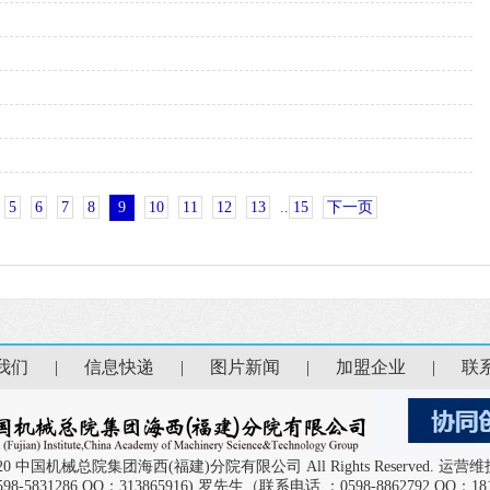
.
5
6
7
8
9
10
11
12
13
..
15
下一页
我们
|
信息快递
|
图片新闻
|
加盟企业
|
联
 2013-2020 中国机械总院集团海西(福建)分院有限公司 All Rights Reser
31286 QQ：313865916) 罗先生（联系电话 ：0598-8862792 QQ：181